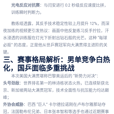
光电反应对抗赛
：与闫安进行 0.2 秒级反应速度比拼，
训练瞬时判断力。
教练组透露，其反手技术稳定性较上月提升 12%，而深
夜加练的视频更引发热议：画面中他反复练习反手拧拉，汗
水浸透的训练服在灯光下折射出钻石般的光芒。这种 “每球
必抠” 的态度，正是他从世乒赛冠军向大满贯得主进阶的关
键。
三、赛事格局解析：男单竞争白热
化，国乒面临多重挑战
本次美国大满贯堪称巴黎奥运后的 “新势力对决”：
头号劲敌
：世界排名第一的林诗栋状态火热，已连续斩获北
京、新加坡两站大满贯冠军，技术全面性与抗压能力均达巅
峰；
外协会威胁
：巴西 “巨人” 卡尔德拉诺刚在卢布尔雅那站夺
冠，法国勒布伦兄弟、日本张本智和等选手也通过近期赛事