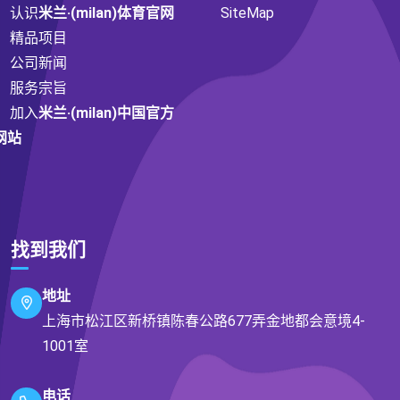
认识
米兰·(milan)体育官网
SiteMap
精品项目
公司新闻
服务宗旨
加入
米兰·(milan)中国官方
网站
找到我们
地址
上海市松江区新桥镇陈春公路677弄金地都会意境4-
1001室
电话