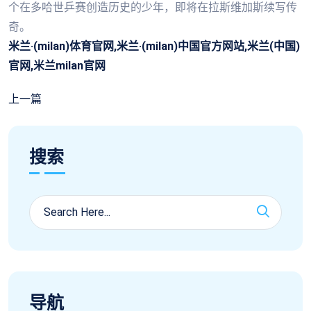
个在多哈世乒赛创造历史的少年，即将在拉斯维加斯续写传
奇。
米兰·(milan)体育官网,米兰·(milan)中国官方网站,米兰(中国)
官网,米兰milan官网
上一篇
搜索
导航