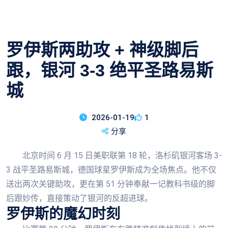
罗伊斯两助攻 + 神级脚后
跟，银河 3-3 绝平圣路易斯
城
2026-01-19
1
分享
北京时间 6 月 15 日美职联第 18 轮，洛杉矶银河客场 3-
3 战平圣路易斯城，德国球星罗伊斯成为全场焦点。他不仅
送出两次关键助攻，更在第 51 分钟奉献一记教科书级的脚
后跟妙传，直接策动了银河的反超进球。
罗伊斯的魔幻时刻