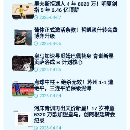
里夫斯拒湖人 4 年 8920 万！明夏剑
指 5 年 2.46 亿顶薪
2026-04-07
葡体正式激活条款！哲凯赖什转会费
博弈升级
2026-04-06
皇马加速寻觅姆巴佩替身 青训新星
贡萨洛成 B 计划核心
2026-04-05
点球中柱 + 绝杀无效！苏州 1-1 遭
绝平，三连平陷保级泥潭
2026-04-04
河床青训再出天价新星！17 岁神童
6320 万欧加盟皇马，创阿根廷转会
纪录
2026-04-04