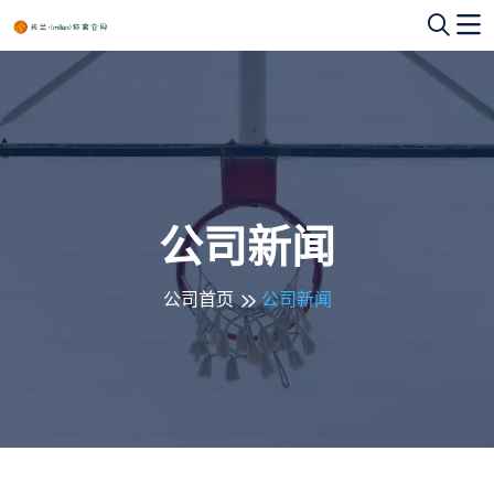
公司新闻
公司首页
公司新闻