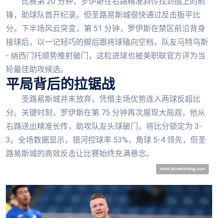
比赛第 20 分钟，罗伊斯在右路精准斜传找到插上的前
锋，助球队首开纪录。但圣路易斯城很快通过反击扳平比
分。下半场风云突变，第 51 分钟，罗伊斯在禁区前沿背身
接球后，以一记轻巧的脚后跟将球磕向空档，队友马特乌斯
- 纳西门托顺势推射破门，这粒进球也被美职联官方评为当
轮最佳助攻候选。
平局背后的拉锯战
圣路易斯城并未放弃，凭借主场优势连入两球反超比
分。关键时刻，罗伊斯在第 75 分钟再次展现大局观，他从
右路送出精准长传，助攻队友头球破门，将比分锁定为 3-
3。全场数据显示，银河控球率 53%，角球 5-4 领先，但圣
路易斯城的高效反击让比赛始终充满悬念。